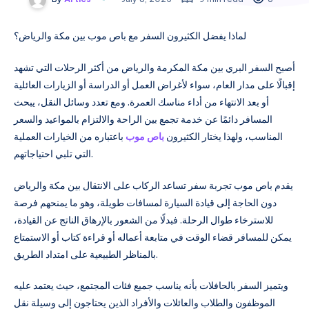
لماذا يفضل الكثيرون السفر مع باص موب بين مكة والرياض؟
أصبح السفر البري بين مكة المكرمة والرياض من أكثر الرحلات التي تشهد
إقبالًا على مدار العام، سواء لأغراض العمل أو الدراسة أو الزيارات العائلية
أو بعد الانتهاء من أداء مناسك العمرة. ومع تعدد وسائل النقل، يبحث
المسافر دائمًا عن خدمة تجمع بين الراحة والالتزام بالمواعيد والسعر
المناسب، ولهذا يختار الكثيرون
باص موب
باعتباره من الخيارات العملية
التي تلبي احتياجاتهم.
يقدم باص موب تجربة سفر تساعد الركاب على الانتقال بين مكة والرياض
دون الحاجة إلى قيادة السيارة لمسافات طويلة، وهو ما يمنحهم فرصة
للاسترخاء طوال الرحلة. فبدلًا من الشعور بالإرهاق الناتج عن القيادة،
يمكن للمسافر قضاء الوقت في متابعة أعماله أو قراءة كتاب أو الاستمتاع
بالمناظر الطبيعية على امتداد الطريق.
ويتميز السفر بالحافلات بأنه يناسب جميع فئات المجتمع، حيث يعتمد عليه
الموظفون والطلاب والعائلات والأفراد الذين يحتاجون إلى وسيلة نقل