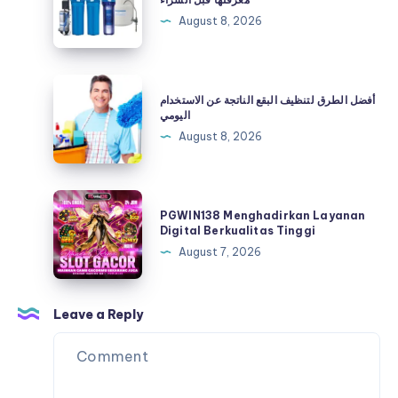
وظيفة
الصحية
August 8, 2026
كل
وأهم
مرحلة؟
التفاصيل
التي
أفضل
أفضل الطرق لتنظيف البقع الناتجة عن الاستخدام
يجب
الطرق
اليومي
معرفتها
لتنظيف
August 8, 2026
قبل
البقع
الشراء
الناتجة
عن
PGWIN138
PGWIN138 Menghadirkan Layanan
الاستخدام
Menghadirkan
Digital Berkualitas Tinggi
اليومي
Layanan
August 7, 2026
Digital
Berkualitas
Tinggi
Leave a Reply