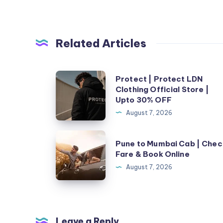
Related Articles
Protect
Protect | Protect LDN
Clothing Official Store |
|
Upto 30% OFF
Protect
August 7, 2026
LDN
Clothing
Pune
Pune to Mumbai Cab | Chec
Official
to
Fare & Book Online
Store
Mumbai
August 7, 2026
|
Cab
Upto
|
30%
Check
OFF
Fare
Leave a Reply