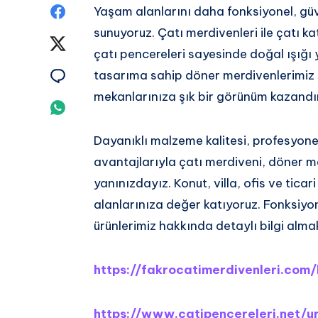
Share
Yaşam alanlarını daha fonksiyonel, güv
sunuyoruz. Çatı merdivenleri ile çatı ka
on
Share
çatı pencereleri sayesinde doğal ışığı
Facebook
on
Share
tasarıma sahip döner merdivenlerimiz 
mekanlarınıza şık bir görünüm kazandır
Twitter
on
Share
Email
on
Dayanıklı malzeme kalitesi, profesyon
avantajlarıyla çatı merdiveni, döner m
Whatsapp
yanınızdayız. Konut, villa, ofis ve tica
alanlarınıza değer katıyoruz. Fonksiyon
ürünlerimiz hakkında detaylı bilgi almak 
https://fakrocatimerdivenleri.com
https://www.catipencereleri.net/u