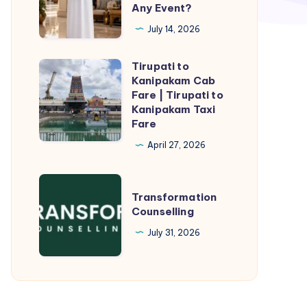
You
Any Event?
Choose
July 14, 2026
a
Muslim
Tirupati to
Tirupati
Outfit
Kanipakam Cab
to
Fare | Tirupati to
Male
Kanipakam
Kanipakam Taxi
for
Fare
Cab
Any
Fare
April 27, 2026
Event?
|
Tirupati
Transformation
Transformation
to
Counselling
Counselling
Kanipakam
July 31, 2026
Taxi
Fare