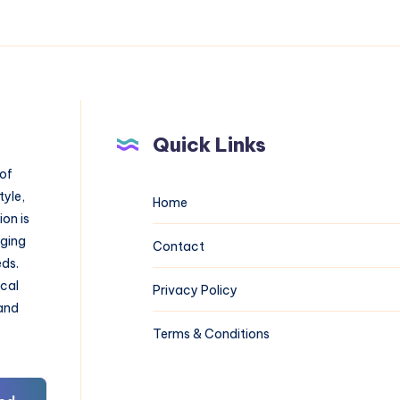
Quick Links
 of
tyle,
Home
on is
aging
Contact
eds.
ical
Privacy Policy
 and
Terms & Conditions