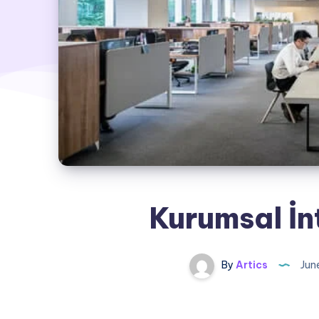
Kurumsal İnt
By
Artics
Jun