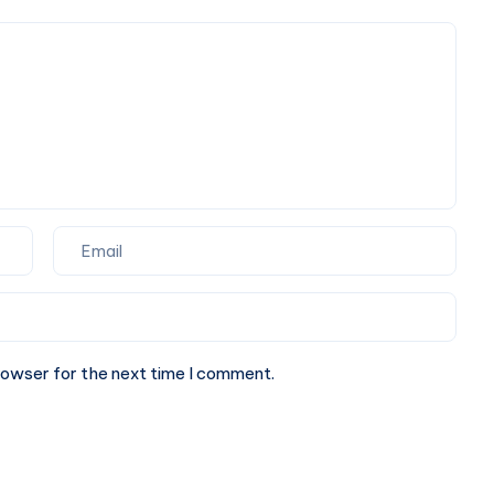
Way
or
Round
Trip
Cab
rowser for the next time I comment.