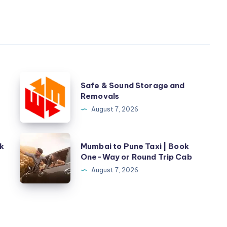
Safe
Safe & Sound Storage and
&
Removals
Sound
August 7, 2026
Storage
and
Mumbai
k
Mumbai to Pune Taxi | Book
Removals
to
One-Way or Round Trip Cab
Pune
August 7, 2026
Taxi
|
Book
One-