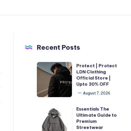
Recent Posts
Protect | Protect
Protect
LDN Clothing
|
Official Store |
Protect
Upto 30% OFF
LDN
August 7, 2026
Clothing
Official
Essentials The
Essentials
Store
Ultimate Guide to
The
Premium
|
Ultimate
Streetwear