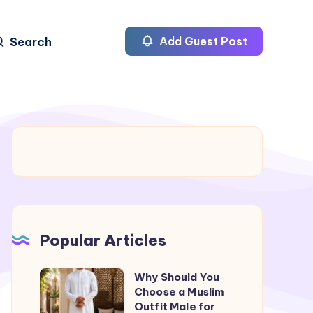
Search
Add Guest Post
Popular Articles
Why Should You
Why
Choose a Muslim
Should
Outfit Male for