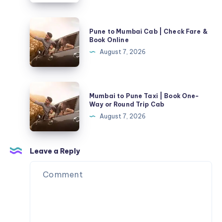
30%
and
OFF
Removals
Pune
Pune to Mumbai Cab | Check Fare &
to
Book Online
Mumbai
August 7, 2026
Cab
|
Check
Mumbai
Mumbai to Pune Taxi | Book One-
Fare
to
Way or Round Trip Cab
&
Pune
August 7, 2026
Book
Taxi
Online
|
Book
Leave a Reply
One-
Way
or
Round
Trip