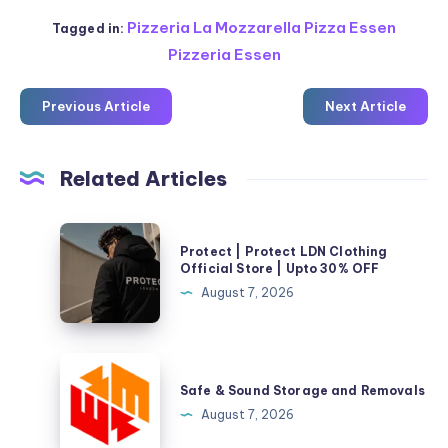
Pizzeria La Mozzarella Pizza Essen
Tagged in:
Pizzeria Essen
Previous Article
Next Article
Related Articles
Protect
Protect | Protect LDN Clothing
|
Official Store | Upto 30% OFF
Protect
August 7, 2026
LDN
Clothing
Official
Safe
Store
&
Safe & Sound Storage and Removals
|
Sound
August 7, 2026
Upto
Storage