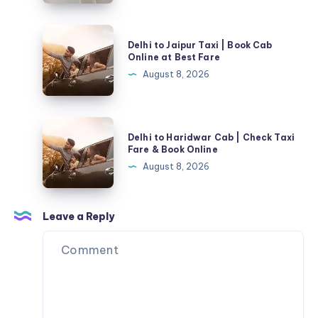
Delhi
Delhi to Jaipur Taxi | Book Cab
to
Online at Best Fare
Jaipur
August 8, 2026
Taxi
|
Book
Delhi
Delhi to Haridwar Cab | Check Taxi
Cab
to
Fare & Book Online
Online
Haridwar
August 8, 2026
at
Cab
Best
|
Fare
Check
Leave a Reply
Taxi
Fare
&
Book
Online