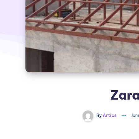
Zara
By
Artics
Jun