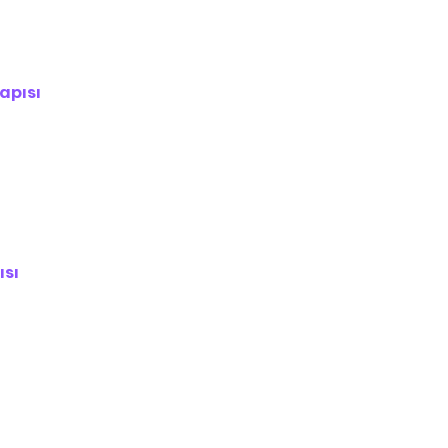
apısı
ısı