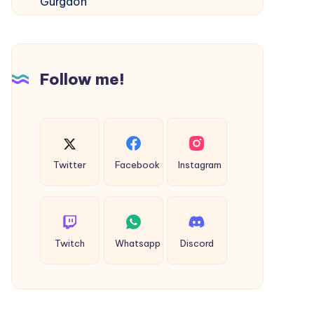
of
the
Best
Interior
Follow me!
Designers
in
Gurgaon
Twitter
Facebook
Instagram
Twitch
Whatsapp
Discord