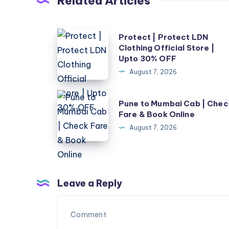
Related Articles
Protect
Protect | Protect LDN
Clothing Official Store |
|
Upto 30% OFF
Protect
August 7, 2026
LDN
Clothing
Pune
Pune to Mumbai Cab | Chec
Official
to
Fare & Book Online
Store
Mumbai
August 7, 2026
|
Cab
Upto
|
30%
Check
OFF
Fare
Leave a Reply
&
Book
Online