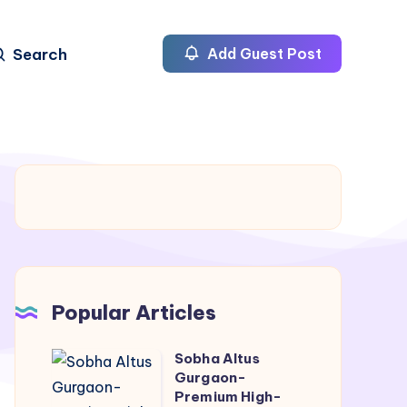
Search
Add Guest Post
Popular Articles
Sobha Altus
Sobha
Gurgaon-
Altus
Premium High-