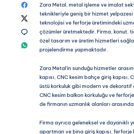
Share
Zara Metal, metal işleme ve imalat se
teknikleriyle geniş bir hizmet yelpazesi
on
Share
teknolojisi ve ferforje üretimindeki uz
Facebook
on
Share
çözümler üretmektedir. Firma, konut, ti
özel tasarım ve üretim hizmetleri sağla
Twitter
on
Share
projelendirme yapmaktadır.
Email
on
Zara Metal’in sunduğu hizmetler arası
Whatsapp
kapısı, CNC kesim bahçe giriş kapısı,
üstü korkuluk gibi modern ve dekoratif
CNC kesim balkon korkuluğu ve ferforje 
de firmanın uzmanlık alanları arasında
Firma ayrıca geleneksel ve dayanıklı 
apartman ve bina giriş kapısı, ferforje b