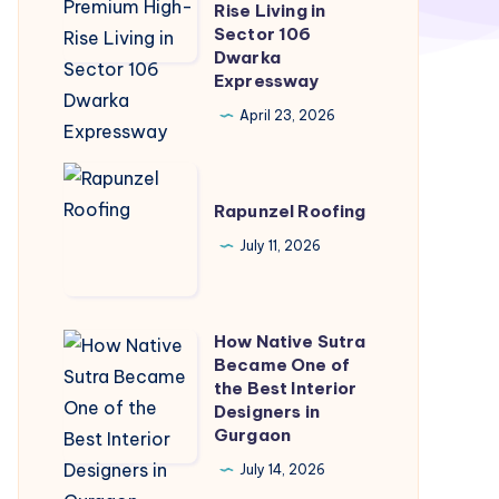
Gurgaon-
Rise Living in
Sector 106
Premium
Dwarka
High-
Expressway
Rise
April 23, 2026
Living
in
Rapunzel
Sector
Roofing
Rapunzel Roofing
106
July 11, 2026
Dwarka
Expressway
How Native Sutra
How
Became One of
Native
the Best Interior
Sutra
Designers in
Gurgaon
Became
One
July 14, 2026